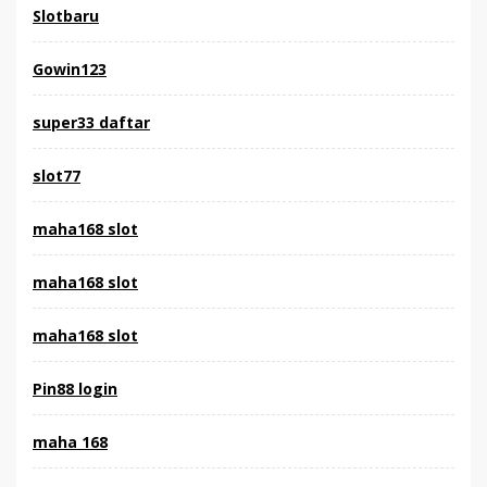
Slotbaru
Gowin123
super33 daftar
slot77
maha168 slot
maha168 slot
maha168 slot
Pin88 login
maha 168