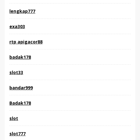
lengkap777
exa303
rtp apigacor88
badak178
slot33
bandar999
Badak178
slot
slot777