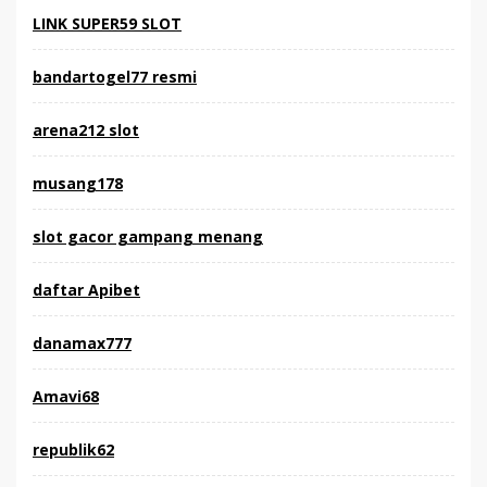
LINK SUPER59 SLOT
bandartogel77 resmi
arena212 slot
musang178
slot gacor gampang menang
daftar Apibet
danamax777
Amavi68
republik62