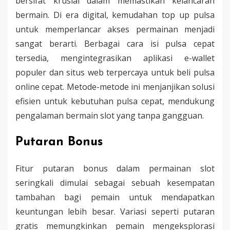
bersifat krusial dalam memastikan kelancaran
bermain. Di era digital, kemudahan top up pulsa
untuk memperlancar akses permainan menjadi
sangat berarti. Berbagai cara isi pulsa cepat
tersedia, mengintegrasikan aplikasi e-wallet
populer dan situs web terpercaya untuk beli pulsa
online cepat. Metode-metode ini menjanjikan solusi
efisien untuk kebutuhan pulsa cepat, mendukung
pengalaman bermain slot yang tanpa gangguan.
Putaran Bonus
Fitur putaran bonus dalam permainan slot
seringkali dimulai sebagai sebuah kesempatan
tambahan bagi pemain untuk mendapatkan
keuntungan lebih besar. Variasi seperti putaran
gratis memungkinkan pemain mengeksplorasi