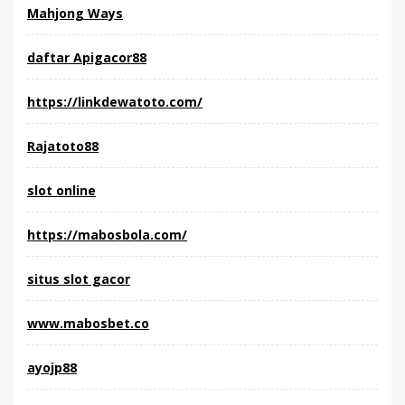
Mahjong Ways
daftar Apigacor88
https://linkdewatoto.com/
Rajatoto88
slot online
https://mabosbola.com/
situs slot gacor
www.mabosbet.co
ayojp88