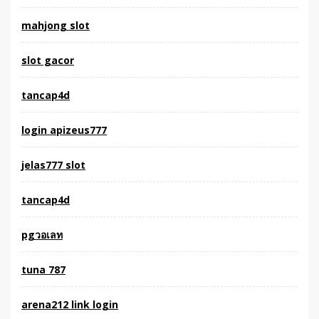
mahjong slot
slot gacor
tancap4d
login apizeus777
jelas777 slot
tancap4d
pgวอเลท
tuna 787
arena212 link login