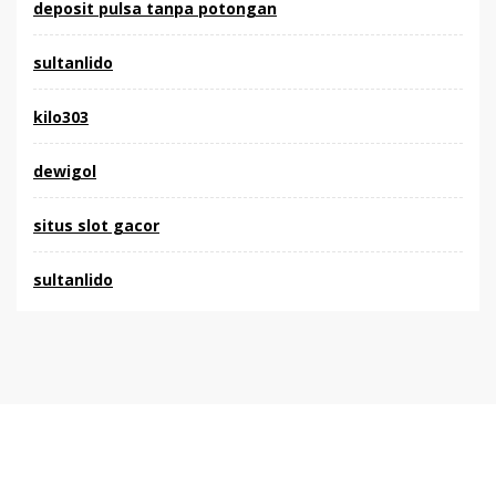
deposit pulsa tanpa potongan
sultanlido
kilo303
dewigol
situs slot gacor
sultanlido