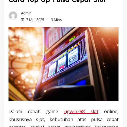
Cara Top Up Pulsa Cepat Slot
Admin
7 Mei 2025
3 Mins
Dalam ranah game
ugwin288 slot
online,
khususnya slot, kebutuhan atas pulsa cepat