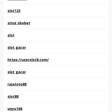
slot123
situs sbobet
slot
slot gacor
https://userslot8.com/
slot gacor
rajatoto88
slot88
unyu168