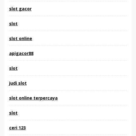
slot gacor
slot
slot online
apigacor88
slot
judi slot
slot online terpercaya
slot
ceri 123