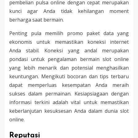
pembelian pulsa online dengan cepat merupakan
kunci agar Anda tidak kehilangan moment
berharga saat bermain.
Penting pula memilih promo paket data yang
ekonomis untuk memastikan koneksi internet
Anda stabil. Koneksi yang andal merupakan
pondasi untuk pengalaman bermain slot online
yang lebih menarik dan potensial menghasilkan
keuntungan. Mengikuti bocoran dan tips terbaru
dapat memperluas kesempatan Anda meraih
sukses dalam permainan. Kesiapsiagaan dengan
informasi terkini adalah vital untuk memastikan
keberlanjutan kesuksesan Anda dalam dunia slot
online.
Reputasi