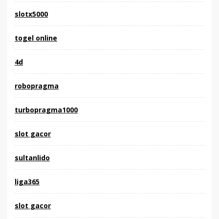
slotx5000
togel online
4d
robopragma
turbopragma1000
slot gacor
sultanlido
liga365
slot gacor