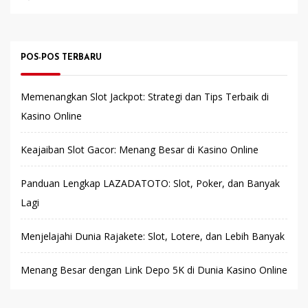
POS-POS TERBARU
Memenangkan Slot Jackpot: Strategi dan Tips Terbaik di
Kasino Online
Keajaiban Slot Gacor: Menang Besar di Kasino Online
Panduan Lengkap LAZADATOTO: Slot, Poker, dan Banyak
Lagi
Menjelajahi Dunia Rajakete: Slot, Lotere, dan Lebih Banyak
Menang Besar dengan Link Depo 5K di Dunia Kasino Online