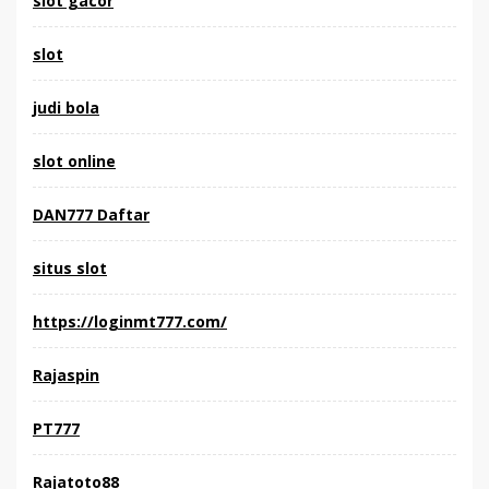
slot gacor
slot
judi bola
slot online
DAN777 Daftar
situs slot
https://loginmt777.com/
Rajaspin
PT777
Rajatoto88