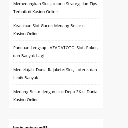
Memenangkan Slot Jackpot: Strategi dan Tips
Terbaik di Kasino Online
Keajaiban Slot Gacor: Menang Besar di
Kasino Online
Panduan Lengkap LAZADATOTO: Slot, Poker,
dan Banyak Lagi
Menjelajahi Dunia Rajakete: Slot, Lotere, dan
Lebih Banyak
Menang Besar dengan Link Depo 5K di Dunia
Kasino Online
login apigacor88