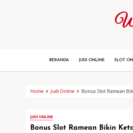
Skip
to
Ww
content
BERANDA
JUDI ONLINE
SLOT ON
Home
Judi Online
Bonus Slot Ramean Bik
JUDI ONLINE
Bonus Slot Ramean Bikin Ket