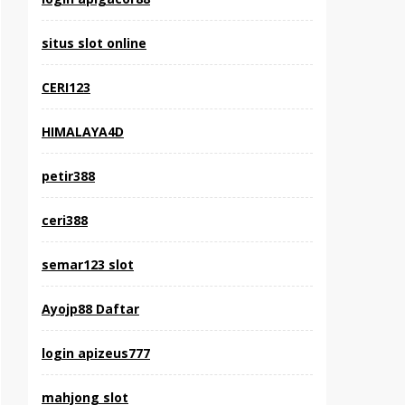
situs slot online
CERI123
HIMALAYA4D
petir388
ceri388
semar123 slot
Ayojp88 Daftar
login apizeus777
mahjong slot