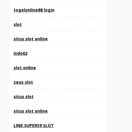
togelonline88 login
slot
situs slot online
indo62
slot online
zeus slot
situs slot
situs slot online
LINK SUPER59 SLOT