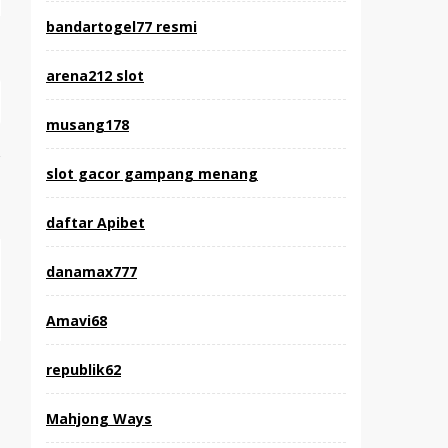
bandartogel77 resmi
arena212 slot
musang178
slot gacor gampang menang
daftar Apibet
danamax777
Amavi68
republik62
Mahjong Ways