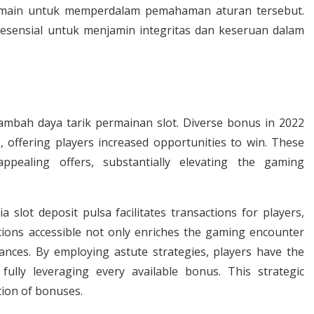
pemain untuk memperdalam pemahaman aturan tersebut.
esensial untuk menjamin integritas dan keseruan dalam
bah daya tarik permainan slot. Diverse bonus in 2022
 offering players increased opportunities to win. These
ppealing offers, substantially elevating the gaming
 slot deposit pulsa facilitates transactions for players,
ions accessible not only enriches the gaming encounter
lances. By employing astute strategies, players have the
fully leveraging every available bonus. This strategic
ation of bonuses.