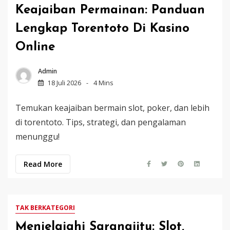
Keajaiban Permainan: Panduan
Lengkap Torentoto Di Kasino
Online
Admin
18 Juli 2026
4 Mins
Temukan keajaiban bermain slot, poker, dan lebih
di torentoto. Tips, strategi, dan pengalaman
menunggu!
Read More
TAK BERKATEGORI
Menjelajahi Saranajitu: Slot,