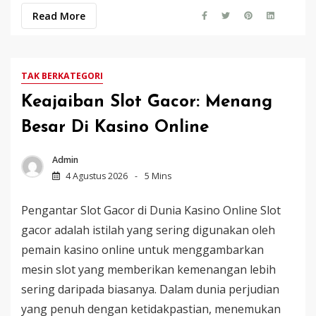
Read More
TAK BERKATEGORI
Keajaiban Slot Gacor: Menang
Besar Di Kasino Online
Admin
4 Agustus 2026
5 Mins
Pengantar Slot Gacor di Dunia Kasino Online Slot
gacor adalah istilah yang sering digunakan oleh
pemain kasino online untuk menggambarkan
mesin slot yang memberikan kemenangan lebih
sering daripada biasanya. Dalam dunia perjudian
yang penuh dengan ketidakpastian, menemukan