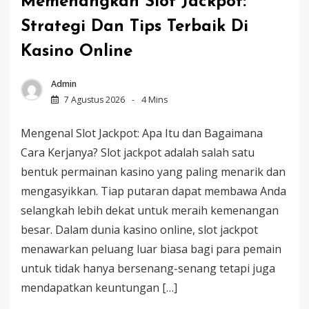
Memenangkan Slot Jackpot:
Strategi Dan Tips Terbaik Di
Kasino Online
Admin
7 Agustus 2026
4 Mins
Mengenal Slot Jackpot: Apa Itu dan Bagaimana
Cara Kerjanya? Slot jackpot adalah salah satu
bentuk permainan kasino yang paling menarik dan
mengasyikkan. Tiap putaran dapat membawa Anda
selangkah lebih dekat untuk meraih kemenangan
besar. Dalam dunia kasino online, slot jackpot
menawarkan peluang luar biasa bagi para pemain
untuk tidak hanya bersenang-senang tetapi juga
mendapatkan keuntungan […]