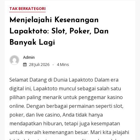
TAK BERKATEGORI
Menjelajahi Kesenangan
Lapaktoto: Slot, Poker, Dan
Banyak Lagi
Admin
28 Juli 2026
4 Mins
Selamat Datang di Dunia Lapaktoto Dalam era
digital ini, Lapaktoto muncul sebagai salah satu
pilihan paling menarik untuk penggemar kasino
online. Dengan berbagai permainan seperti slot,
poker, dan live casino, Anda tidak hanya
mendapatkan hiburan, tetapi juga kesempatan
untuk meraih kemenangan besar. Mari kita jelajahi