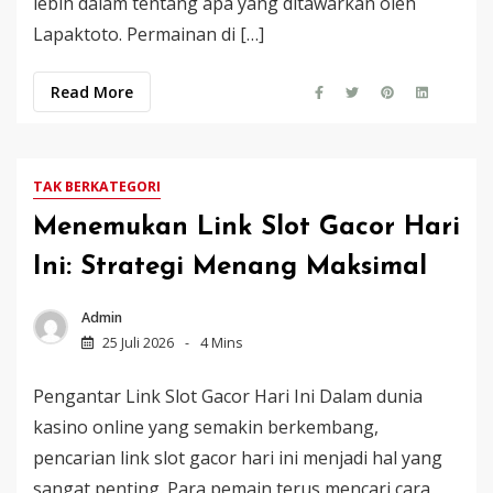
lebih dalam tentang apa yang ditawarkan oleh
Lapaktoto. Permainan di […]
Read More
TAK BERKATEGORI
Menemukan Link Slot Gacor Hari
Ini: Strategi Menang Maksimal
Admin
25 Juli 2026
4 Mins
Pengantar Link Slot Gacor Hari Ini Dalam dunia
kasino online yang semakin berkembang,
pencarian link slot gacor hari ini menjadi hal yang
sangat penting. Para pemain terus mencari cara