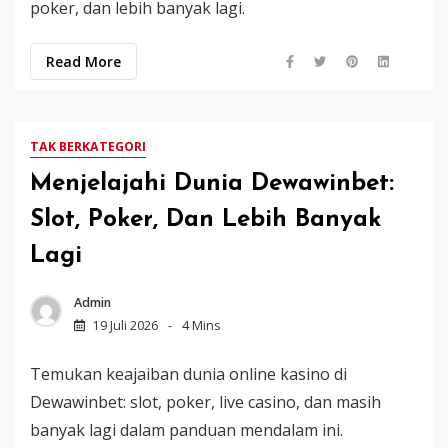
poker, dan lebih banyak lagi.
Read More
TAK BERKATEGORI
Menjelajahi Dunia Dewawinbet:
Slot, Poker, Dan Lebih Banyak
Lagi
Admin
19 Juli 2026
4 Mins
Temukan keajaiban dunia online kasino di
Dewawinbet: slot, poker, live casino, dan masih
banyak lagi dalam panduan mendalam ini.