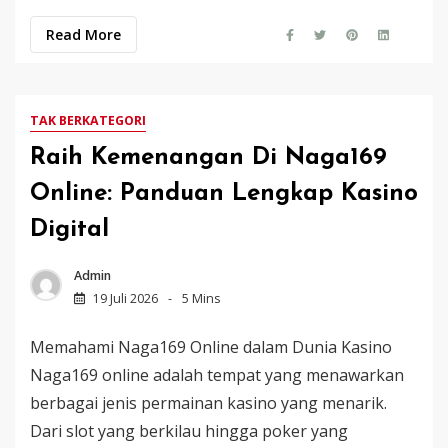
Read More
TAK BERKATEGORI
Raih Kemenangan Di Naga169
Online: Panduan Lengkap Kasino
Digital
Admin
19 Juli 2026
5 Mins
Memahami Naga169 Online dalam Dunia Kasino
Naga169 online adalah tempat yang menawarkan
berbagai jenis permainan kasino yang menarik.
Dari slot yang berkilau hingga poker yang