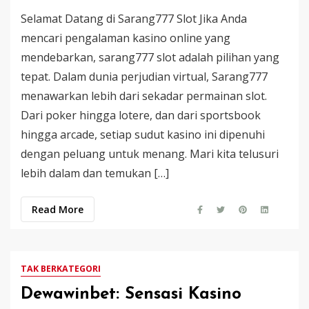
Selamat Datang di Sarang777 Slot Jika Anda
mencari pengalaman kasino online yang
mendebarkan, sarang777 slot adalah pilihan yang
tepat. Dalam dunia perjudian virtual, Sarang777
menawarkan lebih dari sekadar permainan slot.
Dari poker hingga lotere, dan dari sportsbook
hingga arcade, setiap sudut kasino ini dipenuhi
dengan peluang untuk menang. Mari kita telusuri
lebih dalam dan temukan […]
Read More
TAK BERKATEGORI
Dewawinbet: Sensasi Kasino