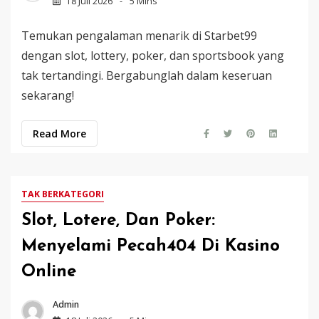
18 Juli 2026
5 Mins
Temukan pengalaman menarik di Starbet99
dengan slot, lottery, poker, dan sportsbook yang
tak tertandingi. Bergabunglah dalam keseruan
sekarang!
Read More
TAK BERKATEGORI
Slot, Lotere, Dan Poker:
Menyelami Pecah404 Di Kasino
Online
Admin