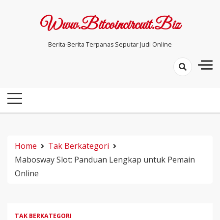
Skip
to
Www.bitcoincircuit.biz
content
Berita-Berita Terpanas Seputar Judi Online
Home
Tak Berkategori
Mabosway Slot: Panduan Lengkap untuk Pemain
Online
TAK BERKATEGORI