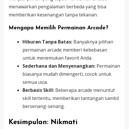
menawarkan pengalaman berbeda yang bisa
memberikan kesenangan tanpa tekanan.
Mengapa Memilih Permainan Arcade?
Hiburan Tanpa Batas:
Banyaknya pilihan
permainan arcade memberi kebebasan
untuk menemukan favorit Anda.
Sederhana dan Menyenangkan:
Permainan
biasanya mudah dimengerti, cocok untuk
semua usia.
Berbasis Skill:
Beberapa arcade menuntut
skill tertentu, memberikan tantangan sambil
bersenang-senang.
Kesimpulan: Nikmati