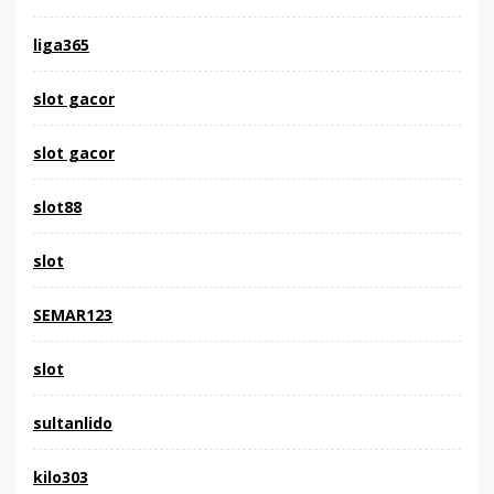
liga365
slot gacor
slot gacor
slot88
slot
SEMAR123
slot
sultanlido
kilo303