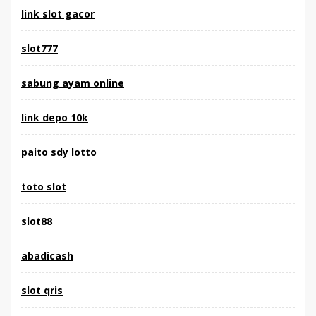
link slot gacor
slot777
sabung ayam online
link depo 10k
paito sdy lotto
toto slot
slot88
abadicash
slot qris