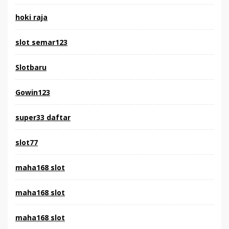
hoki raja
slot semar123
Slotbaru
Gowin123
super33 daftar
slot77
maha168 slot
maha168 slot
maha168 slot