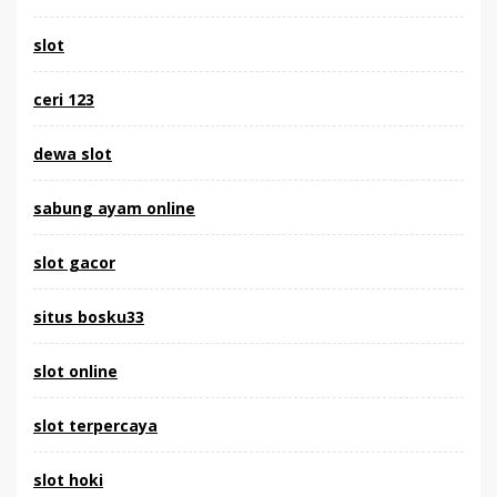
slot
ceri 123
dewa slot
sabung ayam online
slot gacor
situs bosku33
slot online
slot terpercaya
slot hoki