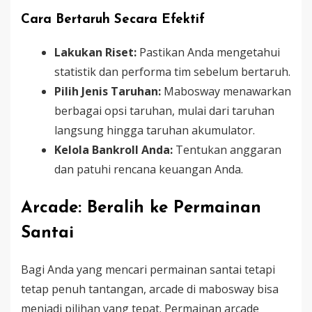
Cara Bertaruh Secara Efektif
Lakukan Riset:
Pastikan Anda mengetahui
statistik dan performa tim sebelum bertaruh.
Pilih Jenis Taruhan:
Mabosway menawarkan
berbagai opsi taruhan, mulai dari taruhan
langsung hingga taruhan akumulator.
Kelola Bankroll Anda:
Tentukan anggaran
dan patuhi rencana keuangan Anda.
Arcade: Beralih ke Permainan
Santai
Bagi Anda yang mencari permainan santai tetapi
tetap penuh tantangan, arcade di mabosway bisa
menjadi pilihan yang tepat. Permainan arcade