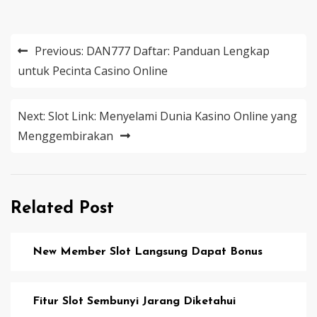
Navigasi
Previous:
DAN777 Daftar: Panduan Lengkap
pos
untuk Pecinta Casino Online
Next:
Slot Link: Menyelami Dunia Kasino Online yang
Menggembirakan
Related Post
New Member Slot Langsung Dapat Bonus
Fitur Slot Sembunyi Jarang Diketahui