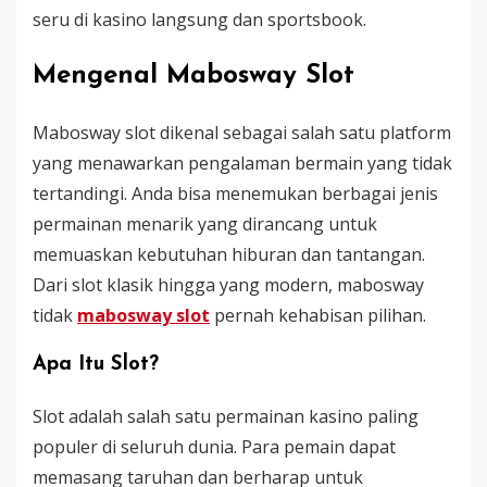
seru di kasino langsung dan sportsbook.
Mengenal Mabosway Slot
Mabosway slot dikenal sebagai salah satu platform
yang menawarkan pengalaman bermain yang tidak
tertandingi. Anda bisa menemukan berbagai jenis
permainan menarik yang dirancang untuk
memuaskan kebutuhan hiburan dan tantangan.
Dari slot klasik hingga yang modern, mabosway
tidak
mabosway slot
pernah kehabisan pilihan.
Apa Itu Slot?
Slot adalah salah satu permainan kasino paling
populer di seluruh dunia. Para pemain dapat
memasang taruhan dan berharap untuk