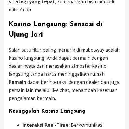
strategi yang tepat
, kemenangan bisa menjadi
milik Anda.
Kasino Langsung: Sensasi di
Ujung Jari
Salah satu fitur paling menarik di mabosway adalah
kasino langsung. Anda dapat bermain dengan
dealer nyata dan merasakan atmosfer kasino
langsung tanpa harus meninggalkan rumah.
Pemain
dapat berinteraksi dengan dealer dan juga
pemain lain melalui live chat, menambah keseruan
pengalaman bermain.
Keunggulan Kasino Langsung
Interaksi Real-Time:
Berkomunikasi