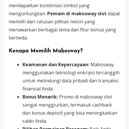
mendapatkan kombinasi simbol yang
menguntungkan.
Pemain di mabosway slot
dapat
memilih dari ratusan pilihan mesin yang
menawarkan berbagai tema dan fitur bonus yang
berbeda.
Kenapa Memilih Mabosway?
Keamanan dan Kepercayaan:
Mabosway
menggunakan teknologi enkripsi tercanggih
untuk melindungi data pribadi dan transaksi
finansial Anda.
Bonus Menarik:
Promo di mabosway slot
sangat menggiurkan, termasuk cashback
dan bonus deposit yang bisa meningkatkan
saldo Anda.