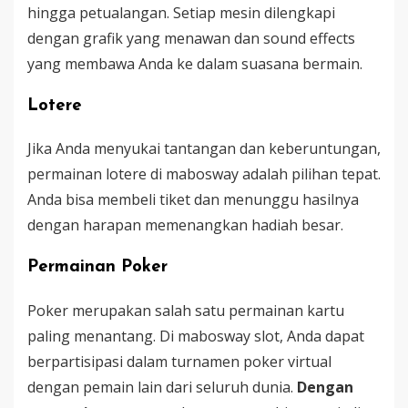
hingga petualangan. Setiap mesin dilengkapi
dengan grafik yang menawan dan sound effects
yang membawa Anda ke dalam suasana bermain.
Lotere
Jika Anda menyukai tantangan dan keberuntungan,
permainan lotere di mabosway adalah pilihan tepat.
Anda bisa membeli tiket dan menunggu hasilnya
dengan harapan memenangkan hadiah besar.
Permainan Poker
Poker merupakan salah satu permainan kartu
paling menantang. Di mabosway slot, Anda dapat
berpartisipasi dalam turnamen poker virtual
dengan pemain lain dari seluruh dunia.
Dengan