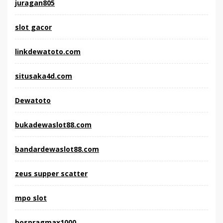
juragan805
slot gacor
linkdewatoto.com
situsaka4d.com
Dewatoto
bukadewaslot88.com
bandardewaslot88.com
zeus supper scatter
mpo slot
bospragmax1000