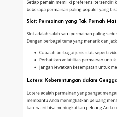
Setiap pemain memiliki preferensi tersendiri 
beberapa permainan paling populer yang bisa
Slot: Permainan yang Tak Pernah Mat
Slot adalah salah satu permainan paling sede
Dengan berbagai tema yang menarik dan jackpo
Cobalah berbagai jenis slot, seperti vide
Perhatikan volatilitas permainan unt
Jangan lewatkan kesempatan untuk mem
Lotere: Keberuntungan dalam Geng
Lotere adalah permainan yang sangat menga
membantu Anda meningkatkan peluang menang
karena ini bisa meningkatkan peluang Anda 