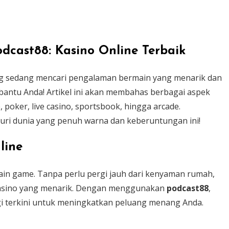
cast88: Kasino Online Terbaik
g sedang mencari pengalaman bermain yang menarik dan
ntu Anda! Artikel ini akan membahas berbagai aspek
e, poker, live casino, sportsbook, hingga arcade.
uri dunia yang penuh warna dan keberuntungan ini!
line
main game. Tanpa perlu pergi jauh dari kenyaman rumah,
kasino yang menarik. Dengan menggunakan
podcast88
,
gi terkini untuk meningkatkan peluang menang Anda.