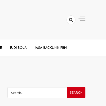
E
JUDI BOLA
JASA BACKLINK PBN
Search
for: