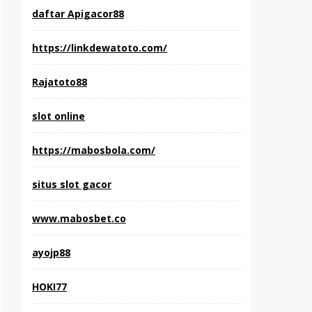
daftar Apigacor88
https://linkdewatoto.com/
Rajatoto88
slot online
https://mabosbola.com/
situs slot gacor
www.mabosbet.co
ayojp88
HOKI77