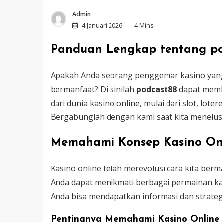
Admin
4 Januari 2026
4 Mins
Panduan Lengkap tentang pod
Apakah Anda seorang penggemar kasino yan
bermanfaat? Di sinilah
podcast88
dapat memba
dari dunia kasino online, mulai dari slot, loter
Bergabunglah dengan kami saat kita menelus
Memahami Konsep Kasino On
Kasino online telah merevolusi cara kita ber
Anda dapat menikmati berbagai permainan 
Anda bisa mendapatkan informasi dan strate
Pentingnya Memahami Kasino Online