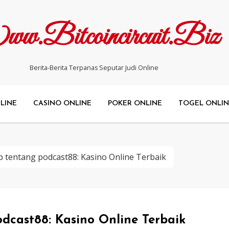
w.bitcoincircuit.biz
Berita-Berita Terpanas Seputar Judi Online
LINE
CASINO ONLINE
POKER ONLINE
TOGEL ONLIN
tentang podcast88: Kasino Online Terbaik
cast88: Kasino Online Terbaik