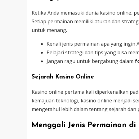
Ketika Anda memasuki dunia kasino online, 
Setiap permainan memiliki aturan dan strateg
untuk menang.
Kenali jenis permainan apa yang ingin 
Pelajari strategi dan tips yang bisa 
Jangan ragu untuk bergabung dalam
f
Sejarah Kasino Online
Kasino online pertama kali diperkenalkan pad
kemajuan teknologi, kasino online menjadi s
mengetahui lebih dalam tentang sejarah dan 
Menggali Jenis Permainan di 