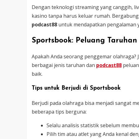
Dengan teknologi streaming yang canggih, l
kasino tanpa harus keluar rumah. Bergabungla
podcast88
untuk mendapatkan pengalaman ya
Sportsbook: Peluang Taruha
Apakah Anda seorang penggemar olahraga? Ji
berbagai jenis taruhan dan
podcast88
peluan
baik.
Tips untuk Berjudi di Sportsbook
Berjudi pada olahraga bisa menjadi sangat me
beberapa tips berguna:
Selalu analisis statistik sebelum membu
Pilih tim atau atlet yang Anda kenal den