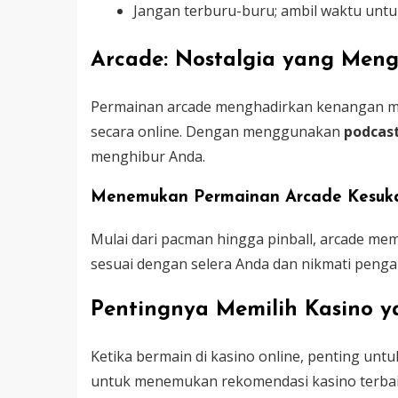
Jangan terburu-buru; ambil waktu unt
Arcade: Nostalgia yang Meng
Permainan arcade menghadirkan kenangan mas
secara online. Dengan menggunakan
podcas
menghibur Anda.
Menemukan Permainan Arcade Kesuk
Mulai dari pacman hingga pinball, arcade me
sesuai dengan selera Anda dan nikmati pen
Pentingnya Memilih Kasino y
Ketika bermain di kasino online, penting unt
untuk menemukan rekomendasi kasino terbaik.