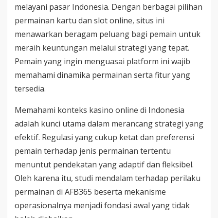
melayani pasar Indonesia. Dengan berbagai pilihan
permainan kartu dan slot online, situs ini
menawarkan beragam peluang bagi pemain untuk
meraih keuntungan melalui strategi yang tepat.
Pemain yang ingin menguasai platform ini wajib
memahami dinamika permainan serta fitur yang
tersedia.
Memahami konteks kasino online di Indonesia
adalah kunci utama dalam merancang strategi yang
efektif. Regulasi yang cukup ketat dan preferensi
pemain terhadap jenis permainan tertentu
menuntut pendekatan yang adaptif dan fleksibel.
Oleh karena itu, studi mendalam terhadap perilaku
permainan di AFB365 beserta mekanisme
operasionalnya menjadi fondasi awal yang tidak