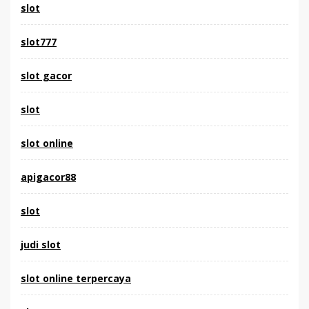
slot
slot777
slot gacor
slot
slot online
apigacor88
slot
judi slot
slot online terpercaya