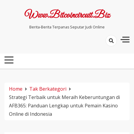
Skip
to
Www.bitcoincircuit.biz
content
Berita-Berita Terpanas Seputar Judi Online
Home
Tak Berkategori
Strategi Terbaik untuk Meraih Keberuntungan di
AFB365: Panduan Lengkap untuk Pemain Kasino
Online di Indonesia