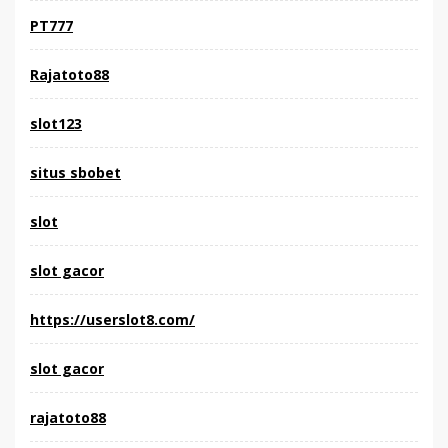
PT777
Rajatoto88
slot123
situs sbobet
slot
slot gacor
https://userslot8.com/
slot gacor
rajatoto88