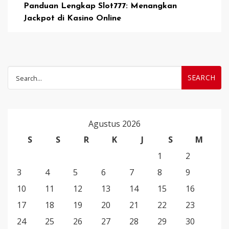
Panduan Lengkap Slot777: Menangkan
Jackpot di Kasino Online
Search
for:
Agustus 2026
S
S
R
K
J
S
M
1
2
3
4
5
6
7
8
9
10
11
12
13
14
15
16
17
18
19
20
21
22
23
24
25
26
27
28
29
30