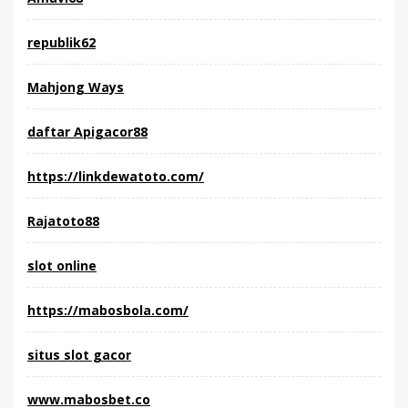
republik62
Mahjong Ways
daftar Apigacor88
https://linkdewatoto.com/
Rajatoto88
slot online
https://mabosbola.com/
situs slot gacor
www.mabosbet.co