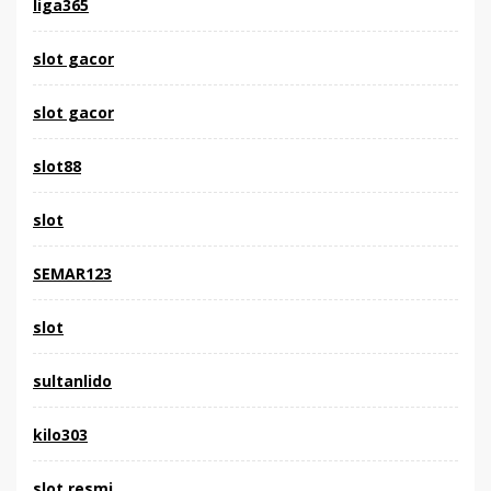
liga365
slot gacor
slot gacor
slot88
slot
SEMAR123
slot
sultanlido
kilo303
slot resmi