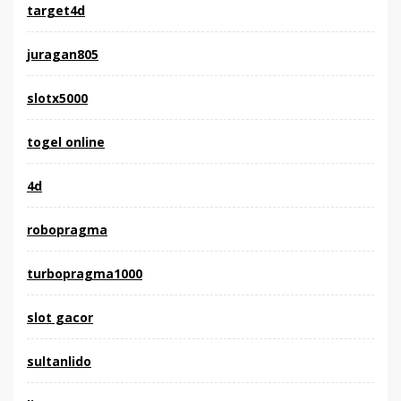
target4d
juragan805
slotx5000
togel online
4d
robopragma
turbopragma1000
slot gacor
sultanlido