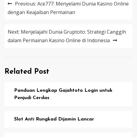
Navigasi
Previous:
Ace777: Menyelami Dunia Kasino Online
pos
dengan Keajaiban Permainan
Next:
Menjelajahi Dunia Gruptoto: Strategi Canggih
dalam Permainan Kasino Online di Indonesia
Related Post
Panduan Lengkap Gajahtoto Login untuk
Penjudi Cerdas
Slot Anti Rungkad Dijamin Lancar