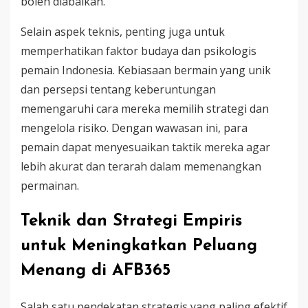
boleh diabaikan.
Selain aspek teknis, penting juga untuk
memperhatikan faktor budaya dan psikologis
pemain Indonesia. Kebiasaan bermain yang unik
dan persepsi tentang keberuntungan
memengaruhi cara mereka memilih strategi dan
mengelola risiko. Dengan wawasan ini, para
pemain dapat menyesuaikan taktik mereka agar
lebih akurat dan terarah dalam memenangkan
permainan.
Teknik dan Strategi Empiris
untuk Meningkatkan Peluang
Menang di AFB365
Salah satu pendekatan strategis yang paling efektif