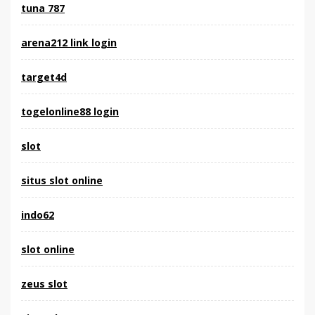
tuna 787
arena212 link login
target4d
togelonline88 login
slot
situs slot online
indo62
slot online
zeus slot