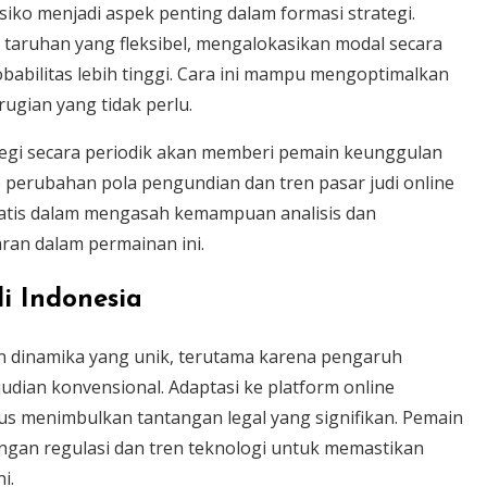
siko menjadi aspek penting dalam formasi strategi.
taruhan yang fleksibel, mengalokasikan modal secara
obabilitas lebih tinggi. Cara ini mampu mengoptimalkan
rugian yang tidak perlu.
ategi secara periodik akan memberi pemain keunggulan
 perubahan pola pengundian dan tren pasar judi online
matis dalam mengasah kemampuan analisis dan
ran dalam permainan ini.
i Indonesia
n dinamika yang unik, terutama karena pengaruh
udian konvensional. Adaptasi ke platform online
gus menimbulkan tantangan legal yang signifikan. Pemain
gan regulasi dan tren teknologi untuk memastikan
i.