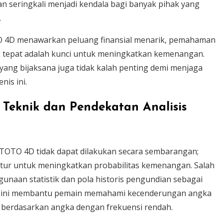
 seringkali menjadi kendala bagi banyak pihak yang
.
O 4D menawarkan peluang finansial menarik, pemahaman
ng tepat adalah kunci untuk meningkatkan kemenangan.
ang bijaksana juga tidak kalah penting demi menjaga
nis ini.
 Teknik dan Pendekatan Analisis
TOTO 4D tidak dapat dilakukan secara sembarangan;
ktur untuk meningkatkan probabilitas kemenangan. Salah
unaan statistik dan pola historis pengundian sebagai
ata ini membantu pemain memahami kecenderungan angka
n berdasarkan angka dengan frekuensi rendah.