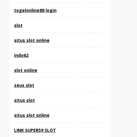
togelonline88 login
slot
situs slot online
indo62
slot online
zeus slot
situs slot
situs slot online
LINK SUPER59 SLOT