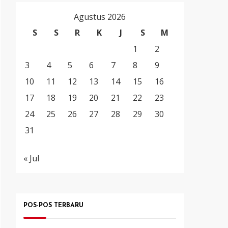
Agustus 2026
S
S
R
K
J
S
M
1
2
3
4
5
6
7
8
9
10
11
12
13
14
15
16
17
18
19
20
21
22
23
24
25
26
27
28
29
30
31
« Jul
POS-POS TERBARU