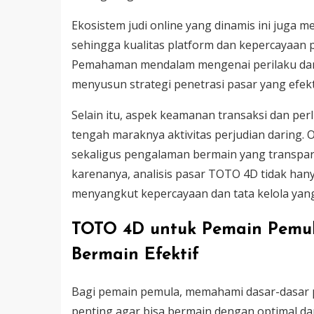
Ekosistem judi online yang dinamis ini juga 
sehingga kualitas platform dan kepercayaan 
Pemahaman mendalam mengenai perilaku dan 
menyusun strategi penetrasi pasar yang efekt
Selain itu, aspek keamanan transaksi dan perl
tengah maraknya aktivitas perjudian darin
sekaligus pengalaman bermain yang transpara
karenanya, analisis pasar TOTO 4D tidak ha
menyangkut kepercayaan dan tata kelola yang
TOTO 4D untuk Pemain Pemul
Bermain Efektif
Bagi pemain pemula, memahami dasar-dasar 
penting agar bisa bermain dengan optimal d