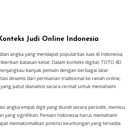
nteks Judi Online Indonesia
ian angka yang mendapat popularitas luas di Indonesia,
emberikan batasan ketat. Dalam konteks digital, TOTO 4D
menjangkau banyak pemain dengan berbagai latar
si dinamis dari permainan tradisional ke ranah online,
yang patut dianalisis secara cermat untuk memahami
si angka empat digit yang diundi secara periodik, memicu
n yang signifikan. Pemain Indonesia harus memahami
dapat memaksimalkan potensi keuntungan yang tersedia.