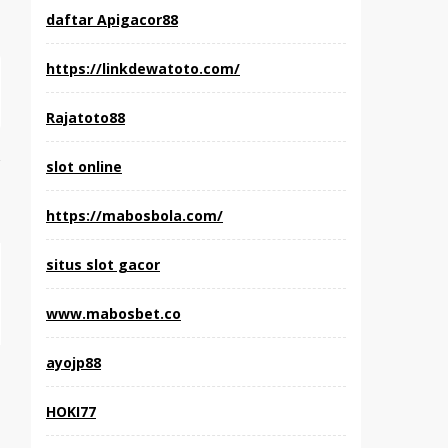
daftar Apigacor88
https://linkdewatoto.com/
Rajatoto88
slot online
https://mabosbola.com/
situs slot gacor
www.mabosbet.co
ayojp88
HOKI77