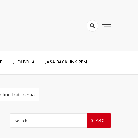
E
JUDI BOLA
JASA BACKLINK PBN
nline Indonesia
Search
for: