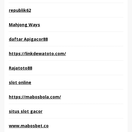
republik62
Mahjong Ways
daftar Apigacor88
https://linkdewatoto.com/
Rajatoto88
slot online
https://mabosbola.com/
situs slot gacor
www.mabosbet.co