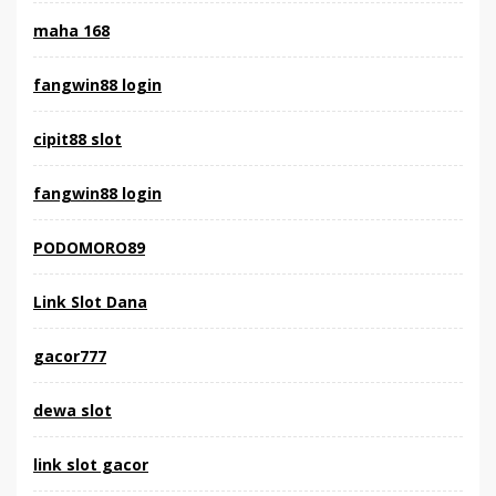
maha 168
fangwin88 login
cipit88 slot
fangwin88 login
PODOMORO89
Link Slot Dana
gacor777
dewa slot
link slot gacor