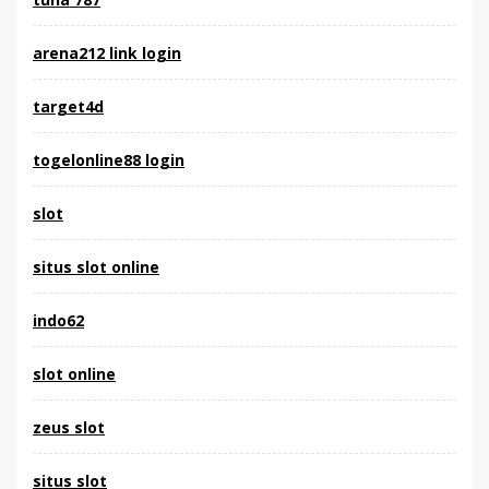
arena212 link login
target4d
togelonline88 login
slot
situs slot online
indo62
slot online
zeus slot
situs slot