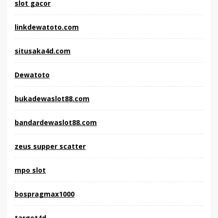
slot gacor
linkdewatoto.com
situsaka4d.com
Dewatoto
bukadewaslot88.com
bandardewaslot88.com
zeus supper scatter
mpo slot
bospragmax1000
target4d