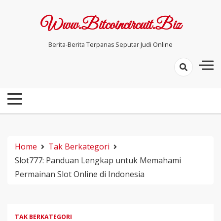
Skip
to
Www.bitcoincircuit.biz
content
Berita-Berita Terpanas Seputar Judi Online
Home
Tak Berkategori
Slot777: Panduan Lengkap untuk Memahami
Permainan Slot Online di Indonesia
TAK BERKATEGORI