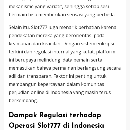
mekanisme yang variatif, sehingga setiap sesi
bermain bisa memberikan sensasi yang berbeda.
Selain itu, Slot777 juga menarik perhatian karena
pendekatan mereka yang berorientasi pada
keamanan dan keadilan. Dengan sistem enkripsi
terkini dan regulasi internal yang ketat, platform
ini berupaya melindungi data pemain serta
memastikan bahwa permainan berlangsung secara
adil dan transparan. Faktor ini penting untuk
membangun kepercayaan dalam komunitas
perjudian online di Indonesia yang masih terus
berkembang.
Dampak Regulasi terhadap
Operasi Slot777 di Indonesia