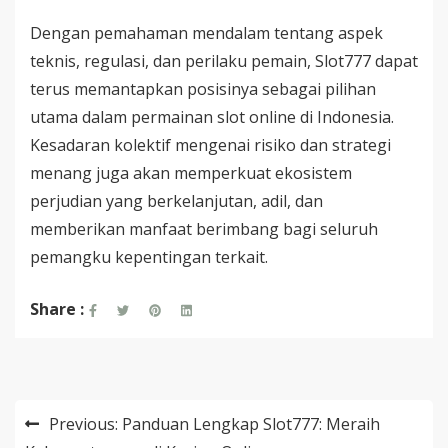
Dengan pemahaman mendalam tentang aspek
teknis, regulasi, dan perilaku pemain, Slot777 dapat
terus memantapkan posisinya sebagai pilihan
utama dalam permainan slot online di Indonesia.
Kesadaran kolektif mengenai risiko dan strategi
menang juga akan memperkuat ekosistem
perjudian yang berkelanjutan, adil, dan
memberikan manfaat berimbang bagi seluruh
pemangku kepentingan terkait.
Share :
Navigasi
Previous:
Panduan Lengkap Slot777: Meraih