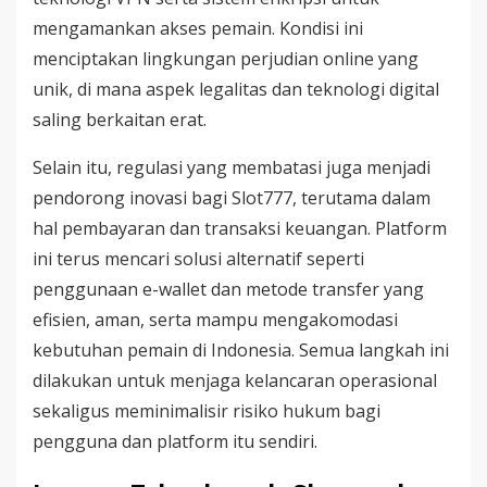
mengamankan akses pemain. Kondisi ini
menciptakan lingkungan perjudian online yang
unik, di mana aspek legalitas dan teknologi digital
saling berkaitan erat.
Selain itu, regulasi yang membatasi juga menjadi
pendorong inovasi bagi Slot777, terutama dalam
hal pembayaran dan transaksi keuangan. Platform
ini terus mencari solusi alternatif seperti
penggunaan e-wallet dan metode transfer yang
efisien, aman, serta mampu mengakomodasi
kebutuhan pemain di Indonesia. Semua langkah ini
dilakukan untuk menjaga kelancaran operasional
sekaligus meminimalisir risiko hukum bagi
pengguna dan platform itu sendiri.