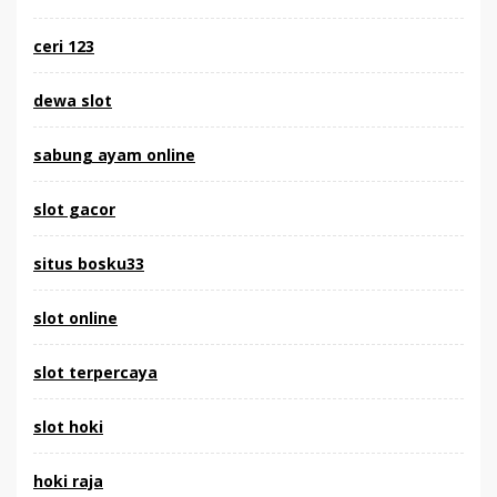
ceri 123
dewa slot
sabung ayam online
slot gacor
situs bosku33
slot online
slot terpercaya
slot hoki
hoki raja