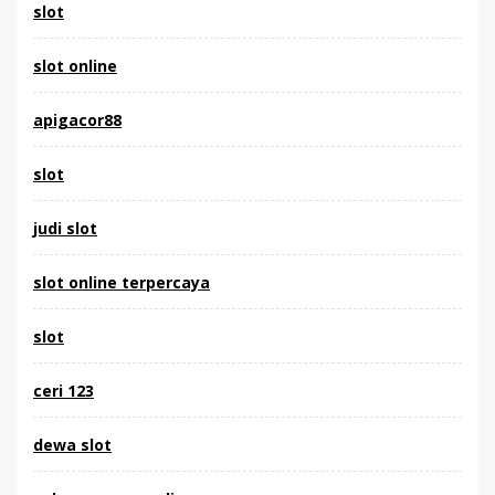
slot
slot online
apigacor88
slot
judi slot
slot online terpercaya
slot
ceri 123
dewa slot