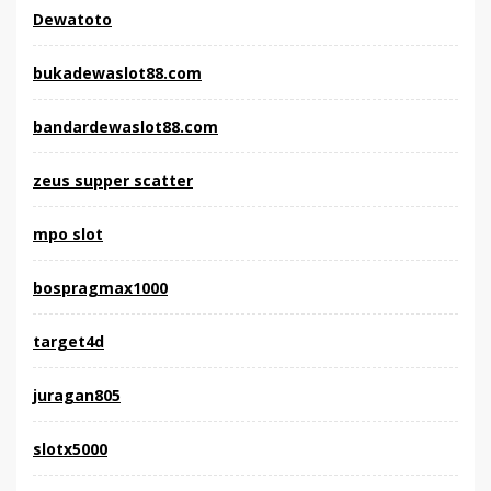
Dewatoto
bukadewaslot88.com
bandardewaslot88.com
zeus supper scatter
mpo slot
bospragmax1000
target4d
juragan805
slotx5000