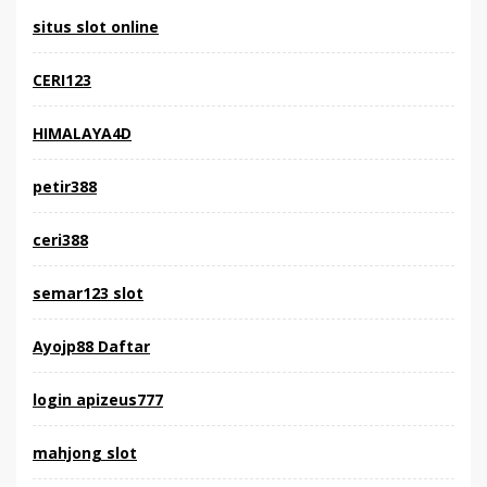
situs slot online
CERI123
HIMALAYA4D
petir388
ceri388
semar123 slot
Ayojp88 Daftar
login apizeus777
mahjong slot