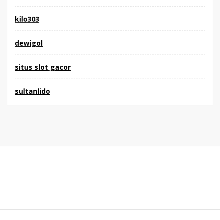
kilo303
dewigol
situs slot gacor
sultanlido