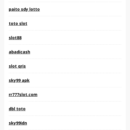
paito sdy lotto
toto slot
slot88
abadicash
slot qris
sky99 apk
rr777slot.com
dbl toto
sky99idn