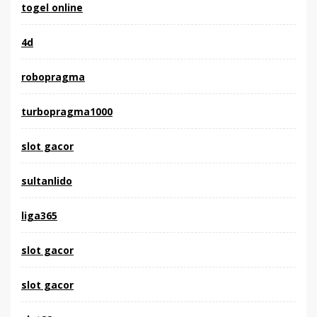
togel online
4d
robopragma
turbopragma1000
slot gacor
sultanlido
liga365
slot gacor
slot gacor