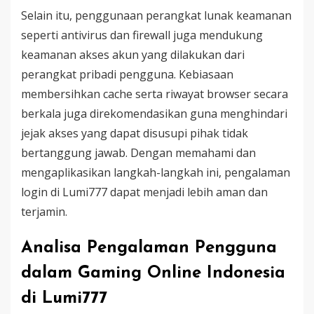
Selain itu, penggunaan perangkat lunak keamanan
seperti antivirus dan firewall juga mendukung
keamanan akses akun yang dilakukan dari
perangkat pribadi pengguna. Kebiasaan
membersihkan cache serta riwayat browser secara
berkala juga direkomendasikan guna menghindari
jejak akses yang dapat disusupi pihak tidak
bertanggung jawab. Dengan memahami dan
mengaplikasikan langkah-langkah ini, pengalaman
login di Lumi777 dapat menjadi lebih aman dan
terjamin.
Analisa Pengalaman Pengguna
dalam Gaming Online Indonesia
di Lumi777