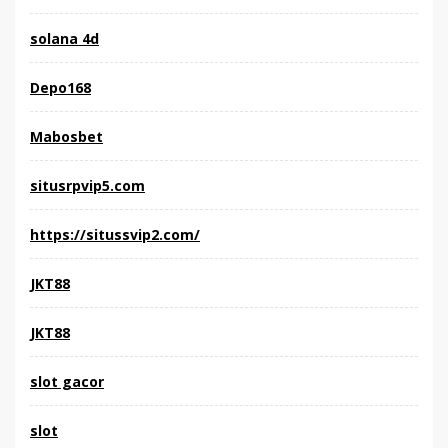
solana 4d
Depo168
Mabosbet
situsrpvip5.com
https://situssvip2.com/
JKT88
JKT88
slot gacor
slot