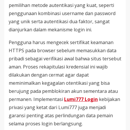
pemilihan metode autentikasi yang kuat, seperti
penggunaan kombinasi username dan password
yang unik serta autentikasi dua faktor, sangat
dianjurkan dalam mekanisme login ini.
Pengguna harus mengecek sertifikat keamanan
HTTPS pada browser sebelum memasukkan data
pribadi sebagai verifikasi awal bahwa situs tersebut
aman. Proses rekapitulasi kredensial ini wajib
dilakukan dengan cermat agar dapat
meminimalkan kegagalan otentikasi yang bisa
berujung pada pemblokiran akun sementara atau
permanen. Implementasi
Lumi777 Login
kebijakan
privasi yang ketat dari Lumi777 juga menjadi
garansi penting atas perlindungan data pemain
selama proses login berlangsung.