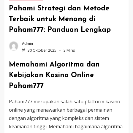
Pahami Strategi dan Metode
Terbaik untuk Menang di
Paham777: Panduan Lengkap
Admin
30 Oktober 2025
3 Mins
Memahami Algoritma dan
Kebijakan Kasino Online
Paham777
Paham777 merupakan salah satu platform kasino
online yang menawarkan berbagai permainan
dengan algoritma yang kompleks dan sistem
keamanan tinggi. Memahami bagaimana algoritma