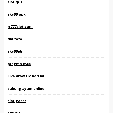
slot qris
sky99 apk
rr777slot.com
dbl toto
sky99idn
pragma x500
Live draw Hk hari ini
sabung ayam online
slot gacor