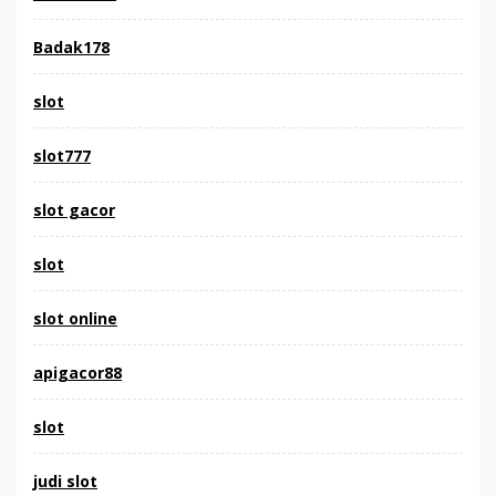
Badak178
slot
slot777
slot gacor
slot
slot online
apigacor88
slot
judi slot