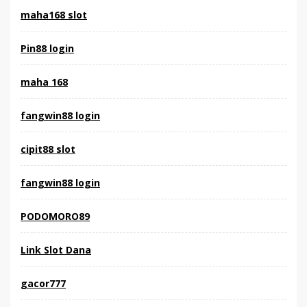
maha168 slot
Pin88 login
maha 168
fangwin88 login
cipit88 slot
fangwin88 login
PODOMORO89
Link Slot Dana
gacor777