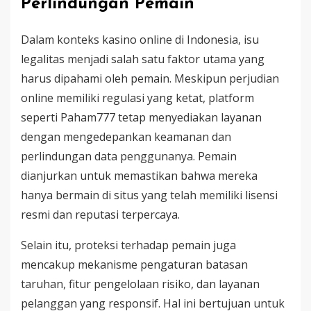
Perlindungan Pemain
Dalam konteks kasino online di Indonesia, isu
legalitas menjadi salah satu faktor utama yang
harus dipahami oleh pemain. Meskipun perjudian
online memiliki regulasi yang ketat, platform
seperti Paham777 tetap menyediakan layanan
dengan mengedepankan keamanan dan
perlindungan data penggunanya. Pemain
dianjurkan untuk memastikan bahwa mereka
hanya bermain di situs yang telah memiliki lisensi
resmi dan reputasi terpercaya.
Selain itu, proteksi terhadap pemain juga
mencakup mekanisme pengaturan batasan
taruhan, fitur pengelolaan risiko, dan layanan
pelanggan yang responsif. Hal ini bertujuan untuk