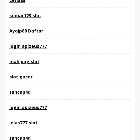
ceri388
semar123 slot
Ayojp88 Daftar
login apizeus777
mahjong slot
slot gacor
tancap4d
login apizeus777
jelas777 slot
tancap4d