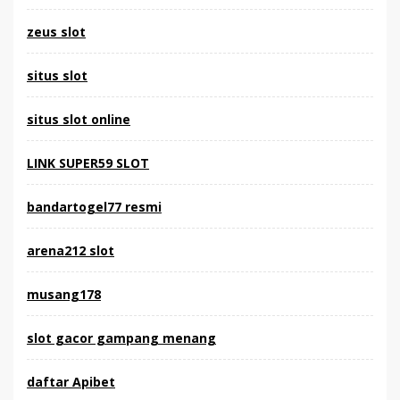
zeus slot
situs slot
situs slot online
LINK SUPER59 SLOT
bandartogel77 resmi
arena212 slot
musang178
slot gacor gampang menang
daftar Apibet