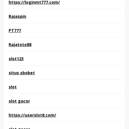
https://loginmt777.com/
Rajaspin
PT777
Rajatoto88
slot123
situs sbobet
slot
slot gacor
https://userslot8.com/