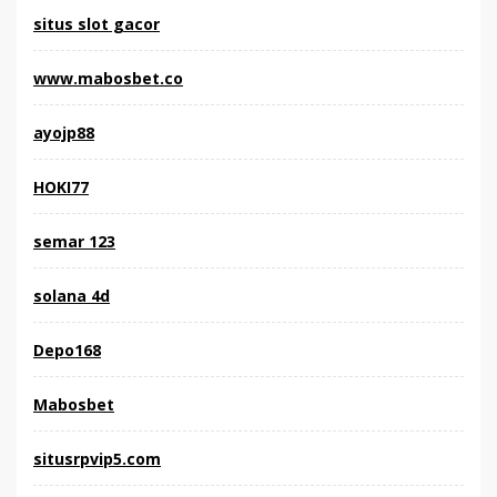
situs slot gacor
www.mabosbet.co
ayojp88
HOKI77
semar 123
solana 4d
Depo168
Mabosbet
situsrpvip5.com