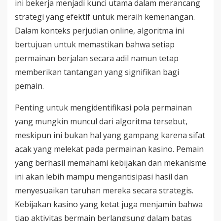
ini bekerja menjadi kunci utama dalam merancang
strategi yang efektif untuk meraih kemenangan.
Dalam konteks perjudian online, algoritma ini
bertujuan untuk memastikan bahwa setiap
permainan berjalan secara adil namun tetap
memberikan tantangan yang signifikan bagi
pemain.
Penting untuk mengidentifikasi pola permainan
yang mungkin muncul dari algoritma tersebut,
meskipun ini bukan hal yang gampang karena sifat
acak yang melekat pada permainan kasino. Pemain
yang berhasil memahami kebijakan dan mekanisme
ini akan lebih mampu mengantisipasi hasil dan
menyesuaikan taruhan mereka secara strategis.
Kebijakan kasino yang ketat juga menjamin bahwa
tiap aktivitas bermain berlangsung dalam batas