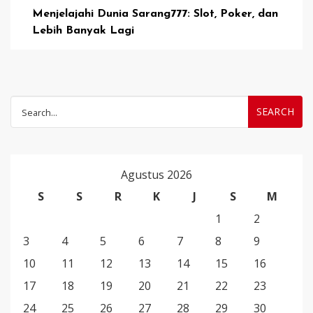
Menjelajahi Dunia Sarang777: Slot, Poker, dan
Lebih Banyak Lagi
Search
for:
Agustus 2026
S
S
R
K
J
S
M
1
2
3
4
5
6
7
8
9
10
11
12
13
14
15
16
17
18
19
20
21
22
23
24
25
26
27
28
29
30