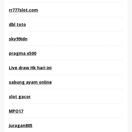
rr777slot.com
dbl toto
sky99idn
pragma x500
Live draw Hk hari ini
sabung ayam online
slot gacor
MPO17
juragan805