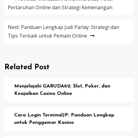
pos
Pertaruhan Online dan Strategi Kemenangan
Next:
Panduan Lengkap Judi Parlay: Strategi dan
Tips Terbaik untuk Pemain Online
Related Post
Menjelajahi GARUDA62: Slot, Poker, dan
Keajaiban Casino Online
Cara Login TerminalJP: Panduan Lengkap
untuk Penggemar Kasino