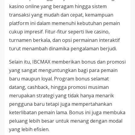
kasino online yang beragam hingga sistem
transaksi yang mudah dan cepat, kemampuan
platform ini dalam memenuhi kebutuhan pemain
cukup impresif. Fitur-fitur seperti live casino,
turnamen berkala, dan opsi permainan interaktif
turut menambah dinamika pengalaman berjudi.
Selain itu, IBCMAX memberikan bonus dan promosi
yang sangat menguntungkan bagi para pemain
baru maupun loyal. Program bonus selamat
datang, cashback, hingga promosi musiman
merupakan strategi yang tidak hanya menarik
pengguna baru tetapi juga mempertahankan
keterlibatan pemain lama. Bonus ini juga membuka
peluang lebih besar untuk menang dengan modal
yang lebih efisien.