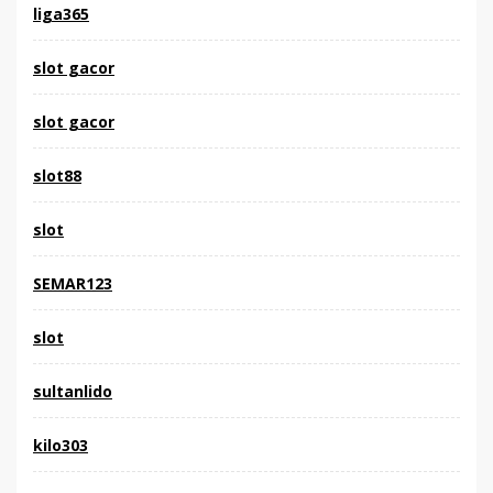
liga365
slot gacor
slot gacor
slot88
slot
SEMAR123
slot
sultanlido
kilo303