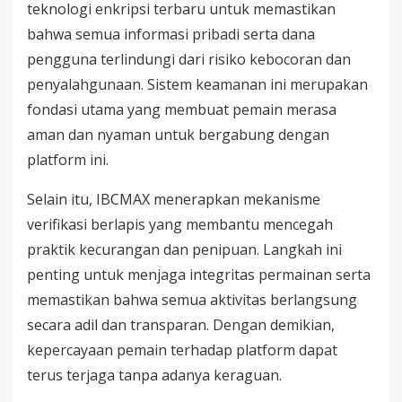
teknologi enkripsi terbaru untuk memastikan
bahwa semua informasi pribadi serta dana
pengguna terlindungi dari risiko kebocoran dan
penyalahgunaan. Sistem keamanan ini merupakan
fondasi utama yang membuat pemain merasa
aman dan nyaman untuk bergabung dengan
platform ini.
Selain itu, IBCMAX menerapkan mekanisme
verifikasi berlapis yang membantu mencegah
praktik kecurangan dan penipuan. Langkah ini
penting untuk menjaga integritas permainan serta
memastikan bahwa semua aktivitas berlangsung
secara adil dan transparan. Dengan demikian,
kepercayaan pemain terhadap platform dapat
terus terjaga tanpa adanya keraguan.