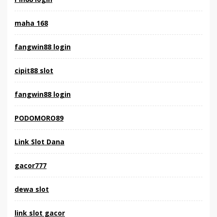
maha 168
fangwin88 login
cipit88 slot
fangwin88 login
PODOMORO89
Link Slot Dana
gacor777
dewa slot
link slot gacor