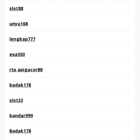
slot88
unyu168
lengkap777
exa303
rtp apigacor88
badak178
slot33
bandar999
Badak178