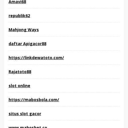
Amavi68
republik62
Mahjong Ways
daftar Apigacor88
https://linkdewatoto.com/
Rajatoto88
slot online
https://mabosbola.com/
situs slot gacor
www.mabosbet.co