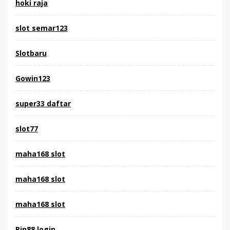
hoki raja
slot semar123
Slotbaru
Gowin123
super33 daftar
slot77
maha168 slot
maha168 slot
maha168 slot
Pin88 login