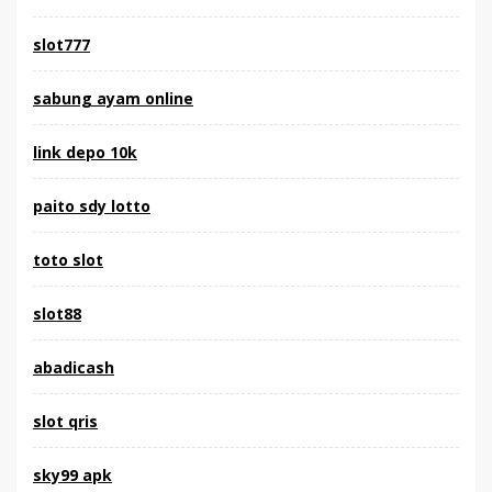
slot777
sabung ayam online
link depo 10k
paito sdy lotto
toto slot
slot88
abadicash
slot qris
sky99 apk