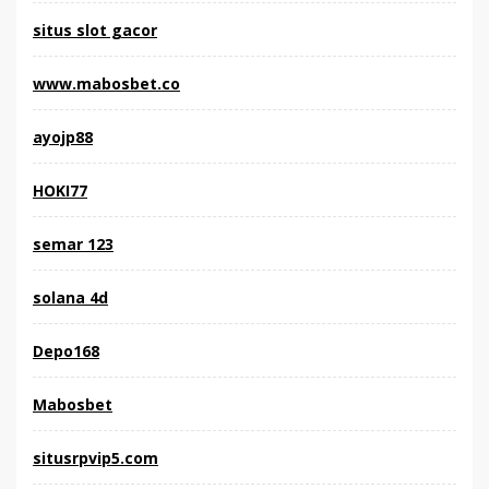
situs slot gacor
www.mabosbet.co
ayojp88
HOKI77
semar 123
solana 4d
Depo168
Mabosbet
situsrpvip5.com