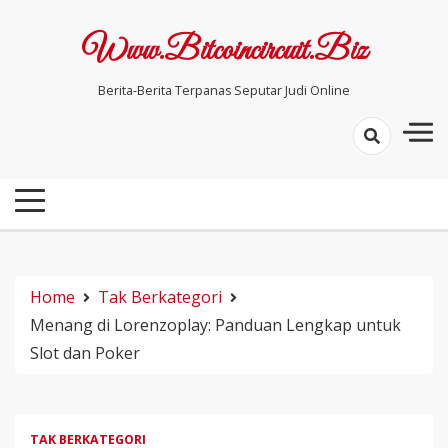
Skip
to
Www.bitcoincircuit.biz
content
Berita-Berita Terpanas Seputar Judi Online
Home
Tak Berkategori
Menang di Lorenzoplay: Panduan Lengkap untuk
Slot dan Poker
TAK BERKATEGORI