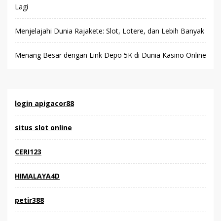
Lagi
Menjelajahi Dunia Rajakete: Slot, Lotere, dan Lebih Banyak
Menang Besar dengan Link Depo 5K di Dunia Kasino Online
login apigacor88
situs slot online
CERI123
HIMALAYA4D
petir388