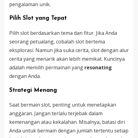
pengalaman unik.
Pilih Slot yang Tepat
Pilih slot berdasarkan tema dan fitur. Jika Anda
seorang petualang, cobalah slot bertema
eksplorasi. Namun jika suka cerita, slot dengan alur
cerita yang menarik akan lebih memikat. Kuncinya
adalah memilih permainan yang
resonating
dengan Anda.
Strategi Menang
Saat bermain slot, penting untuk menetapkan
anggaran. Jangan terlalu terjebak dalam
kemenangan atau kekalahan. Misalnya, batasi diri
Anda untuk bermain dengan jumlah tertentu setiap