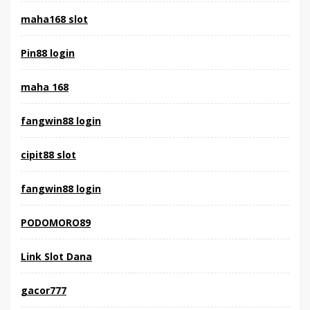
maha168 slot
Pin88 login
maha 168
fangwin88 login
cipit88 slot
fangwin88 login
PODOMORO89
Link Slot Dana
gacor777