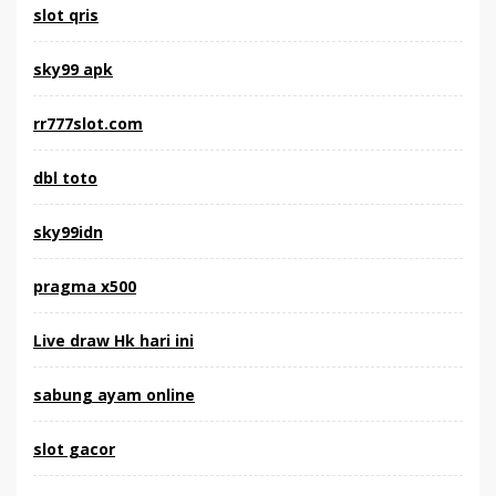
slot qris
sky99 apk
rr777slot.com
dbl toto
sky99idn
pragma x500
Live draw Hk hari ini
sabung ayam online
slot gacor