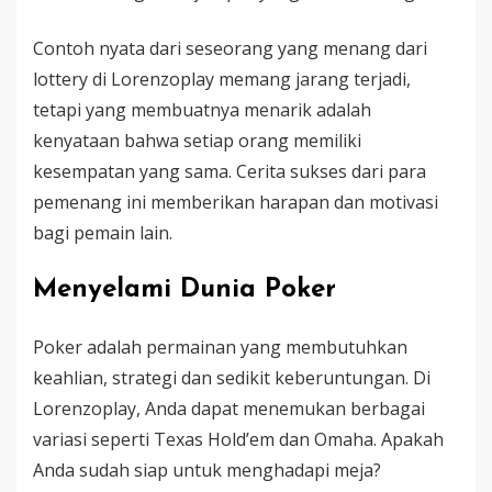
Contoh nyata dari seseorang yang menang dari
lottery di Lorenzoplay memang jarang terjadi,
tetapi yang membuatnya menarik adalah
kenyataan bahwa setiap orang memiliki
kesempatan yang sama. Cerita sukses dari para
pemenang ini memberikan harapan dan motivasi
bagi pemain lain.
Menyelami Dunia Poker
Poker adalah permainan yang membutuhkan
keahlian, strategi dan sedikit keberuntungan. Di
Lorenzoplay, Anda dapat menemukan berbagai
variasi seperti Texas Hold’em dan Omaha. Apakah
Anda sudah siap untuk menghadapi meja?