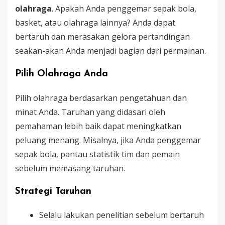
olahraga
. Apakah Anda penggemar sepak bola,
basket, atau olahraga lainnya? Anda dapat
bertaruh dan merasakan gelora pertandingan
seakan-akan Anda menjadi bagian dari permainan.
Pilih Olahraga Anda
Pilih olahraga berdasarkan pengetahuan dan
minat Anda. Taruhan yang didasari oleh
pemahaman lebih baik dapat meningkatkan
peluang menang. Misalnya, jika Anda penggemar
sepak bola, pantau statistik tim dan pemain
sebelum memasang taruhan.
Strategi Taruhan
Selalu lakukan penelitian sebelum bertaruh