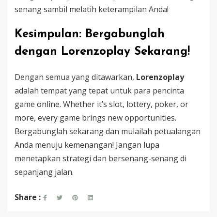
senang sambil melatih keterampilan Anda!
Kesimpulan: Bergabunglah
dengan Lorenzoplay Sekarang!
Dengan semua yang ditawarkan,
Lorenzoplay
adalah tempat yang tepat untuk para pencinta
game online. Whether it’s slot, lottery, poker, or
more, every game brings new opportunities.
Bergabunglah sekarang dan mulailah petualangan
Anda menuju kemenangan! Jangan lupa
menetapkan strategi dan bersenang-senang di
sepanjang jalan.
Share :