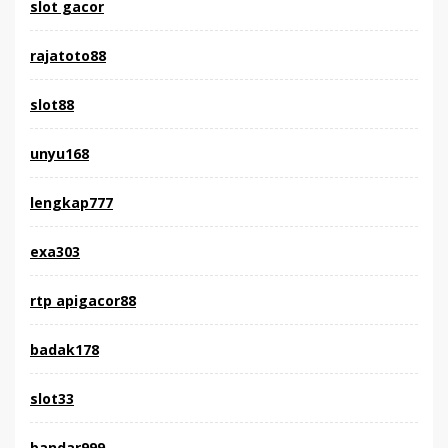
slot gacor
rajatoto88
slot88
unyu168
lengkap777
exa303
rtp apigacor88
badak178
slot33
bandar999