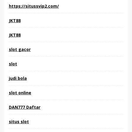
https://situssvip2.com/
JKT88
JKT88
slot gacor
slot
judi bola
slot online
DAN777 Daftar
situs slot