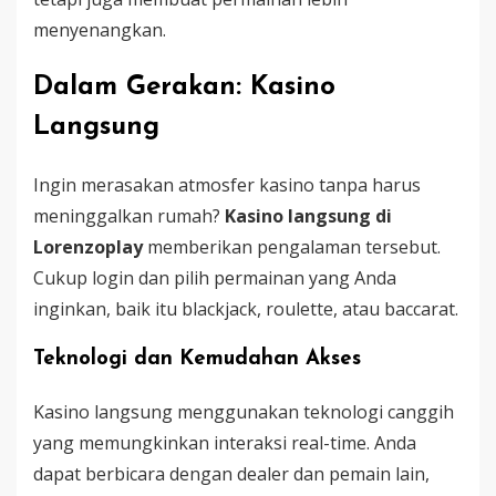
menyenangkan.
Dalam Gerakan: Kasino
Langsung
Ingin merasakan atmosfer kasino tanpa harus
meninggalkan rumah?
Kasino langsung di
Lorenzoplay
memberikan pengalaman tersebut.
Cukup login dan pilih permainan yang Anda
inginkan, baik itu blackjack, roulette, atau baccarat.
Teknologi dan Kemudahan Akses
Kasino langsung menggunakan teknologi canggih
yang memungkinkan interaksi real-time. Anda
dapat berbicara dengan dealer dan pemain lain,