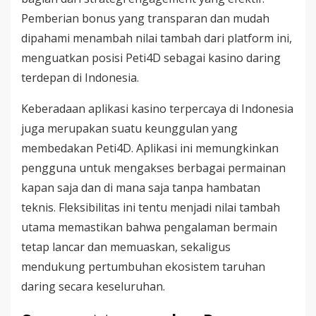
Pemberian bonus yang transparan dan mudah
dipahami menambah nilai tambah dari platform ini,
menguatkan posisi Peti4D sebagai kasino daring
terdepan di Indonesia.
Keberadaan aplikasi kasino terpercaya di Indonesia
juga merupakan suatu keunggulan yang
membedakan Peti4D. Aplikasi ini memungkinkan
pengguna untuk mengakses berbagai permainan
kapan saja dan di mana saja tanpa hambatan
teknis. Fleksibilitas ini tentu menjadi nilai tambah
utama memastikan bahwa pengalaman bermain
tetap lancar dan memuaskan, sekaligus
mendukung pertumbuhan ekosistem taruhan
daring secara keseluruhan.