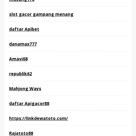
slot gacor gampang menang
daftar Apibet
danamax777
Amavi68
republik62
Mahjong Ways
daftar Apigacor88
https://linkdewatoto.com/
Rajatoto88