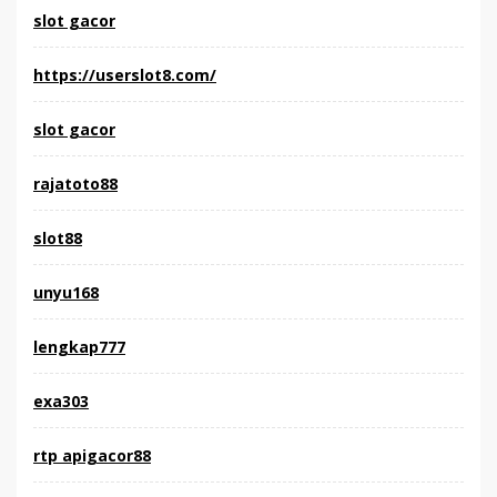
slot gacor
https://userslot8.com/
slot gacor
rajatoto88
slot88
unyu168
lengkap777
exa303
rtp apigacor88