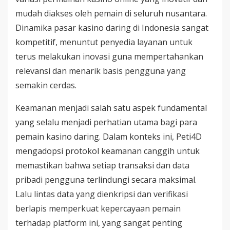
mudah diakses oleh pemain di seluruh nusantara.
Dinamika pasar kasino daring di Indonesia sangat
kompetitif, menuntut penyedia layanan untuk
terus melakukan inovasi guna mempertahankan
relevansi dan menarik basis pengguna yang
semakin cerdas.
Keamanan menjadi salah satu aspek fundamental
yang selalu menjadi perhatian utama bagi para
pemain kasino daring. Dalam konteks ini, Peti4D
mengadopsi protokol keamanan canggih untuk
memastikan bahwa setiap transaksi dan data
pribadi pengguna terlindungi secara maksimal.
Lalu lintas data yang dienkripsi dan verifikasi
berlapis memperkuat kepercayaan pemain
terhadap platform ini, yang sangat penting