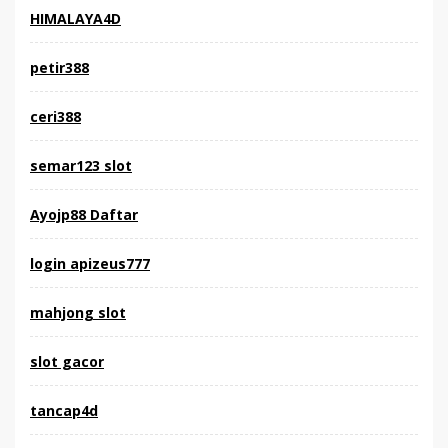
HIMALAYA4D
petir388
ceri388
semar123 slot
Ayojp88 Daftar
login apizeus777
mahjong slot
slot gacor
tancap4d