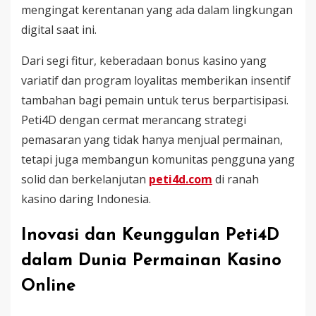
mengingat kerentanan yang ada dalam lingkungan
digital saat ini.
Dari segi fitur, keberadaan bonus kasino yang
variatif dan program loyalitas memberikan insentif
tambahan bagi pemain untuk terus berpartisipasi.
Peti4D dengan cermat merancang strategi
pemasaran yang tidak hanya menjual permainan,
tetapi juga membangun komunitas pengguna yang
solid dan berkelanjutan
peti4d.com
di ranah
kasino daring Indonesia.
Inovasi dan Keunggulan Peti4D
dalam Dunia Permainan Kasino
Online