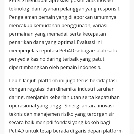
Peti4D mendapat apresiasi positif atas inovasi
teknologi dan layanan pelanggan yang responsif.
Pengalaman pemain yang dilaporkan umumnya
mencakup kemudahan penggunaan, variasi
permainan yang memadai, serta kecepatan
penarikan dana yang optimal. Evaluasi ini
memperjelas reputasi Peti4D sebagai salah satu
penyedia kasino daring terbaik yang patut
dipertimbangkan oleh pemain Indonesia.
Lebih lanjut, platform ini juga terus beradaptasi
dengan regulasi dan dinamika industri taruhan
daring, menjamin keberlanjutan serta kepatuhan
operasional yang tinggi. Sinergi antara inovasi
teknis dan manajemen risiko yang terorganisir
secara baik menjadi fondasi yang kokoh bagi
Peti4D untuk tetap berada di garis depan platform