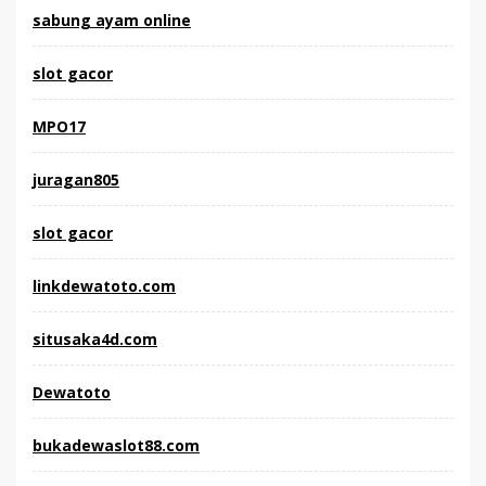
sabung ayam online
slot gacor
MPO17
juragan805
slot gacor
linkdewatoto.com
situsaka4d.com
Dewatoto
bukadewaslot88.com