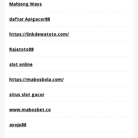
Mahjong Ways
daftar Apigacor88
https://linkdewatoto.com/
Rajatoto88
slot online
https://mabosbola.com/
situs slot gacor
www.mabosbet.co
ayojp88