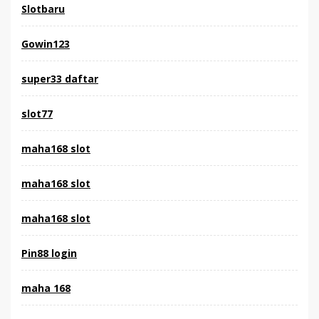
Slotbaru
Gowin123
super33 daftar
slot77
maha168 slot
maha168 slot
maha168 slot
Pin88 login
maha 168