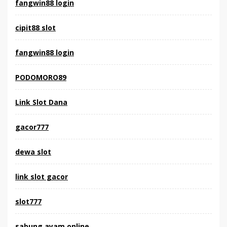
fangwin88 login
cipit88 slot
fangwin88 login
PODOMORO89
Link Slot Dana
gacor777
dewa slot
link slot gacor
slot777
sabung ayam online