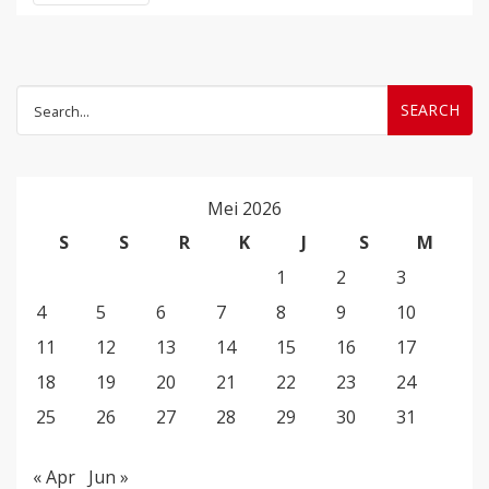
Search
for:
Mei 2026
S
S
R
K
J
S
M
1
2
3
4
5
6
7
8
9
10
11
12
13
14
15
16
17
18
19
20
21
22
23
24
25
26
27
28
29
30
31
« Apr
Jun »