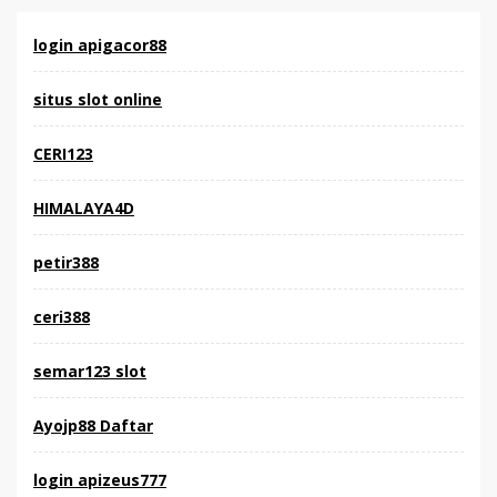
login apigacor88
situs slot online
CERI123
HIMALAYA4D
petir388
ceri388
semar123 slot
Ayojp88 Daftar
login apizeus777