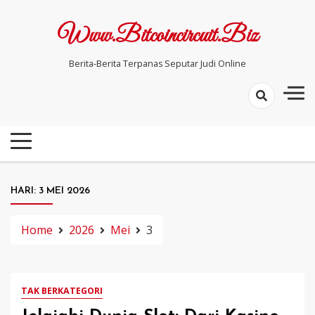
Skip
to
Www.bitcoincircuit.biz
content
Berita-Berita Terpanas Seputar Judi Online
HARI:
3 MEI 2026
Home
2026
Mei
3
TAK BERKATEGORI