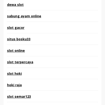
dewa slot
sabung ayam online
slot gacor
situs bosku33
slot online
slot terpercaya
slot hoki
hoki raja
slot semar123