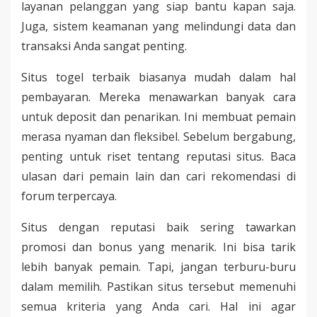
layanan pelanggan yang siap bantu kapan saja.
Juga, sistem keamanan yang melindungi data dan
transaksi Anda sangat penting.
Situs togel terbaik biasanya mudah dalam hal
pembayaran. Mereka menawarkan banyak cara
untuk deposit dan penarikan. Ini membuat pemain
merasa nyaman dan fleksibel. Sebelum bergabung,
penting untuk riset tentang reputasi situs. Baca
ulasan dari pemain lain dan cari rekomendasi di
forum terpercaya.
Situs dengan reputasi baik sering tawarkan
promosi dan bonus yang menarik. Ini bisa tarik
lebih banyak pemain. Tapi, jangan terburu-buru
dalam memilih. Pastikan situs tersebut memenuhi
semua kriteria yang Anda cari. Hal ini agar