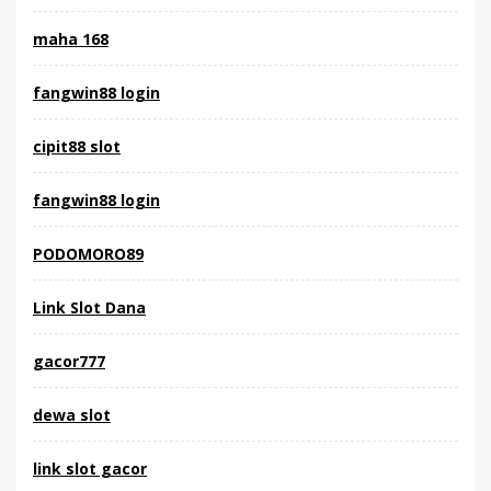
maha 168
fangwin88 login
cipit88 slot
fangwin88 login
PODOMORO89
Link Slot Dana
gacor777
dewa slot
link slot gacor