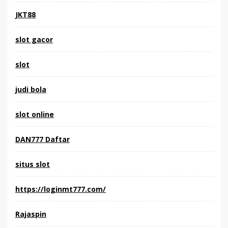
JKT88
slot gacor
slot
judi bola
slot online
DAN777 Daftar
situs slot
https://loginmt777.com/
Rajaspin