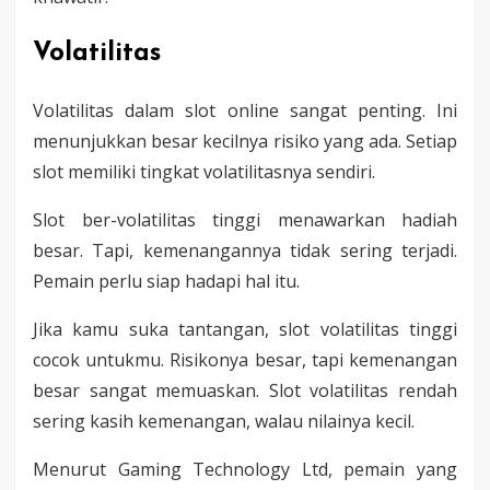
Volatilitas
Volatilitas dalam slot online sangat penting. Ini
menunjukkan besar kecilnya risiko yang ada. Setiap
slot memiliki tingkat volatilitasnya sendiri.
Slot ber-volatilitas tinggi menawarkan hadiah
besar. Tapi, kemenangannya tidak sering terjadi.
Pemain perlu siap hadapi hal itu.
Jika kamu suka tantangan, slot volatilitas tinggi
cocok untukmu. Risikonya besar, tapi kemenangan
besar sangat memuaskan. Slot volatilitas rendah
sering kasih kemenangan, walau nilainya kecil.
Menurut Gaming Technology Ltd, pemain yang