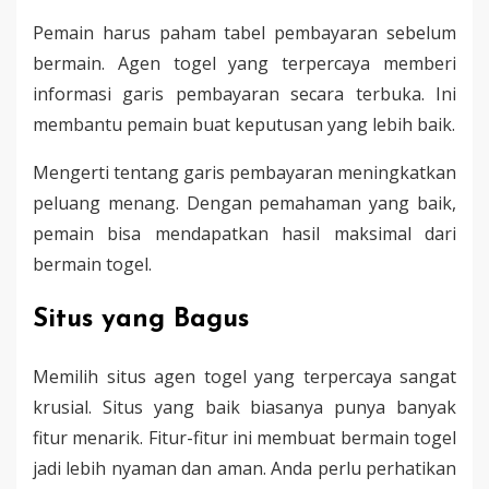
Pemain harus paham tabel pembayaran sebelum
bermain. Agen togel yang terpercaya memberi
informasi garis pembayaran secara terbuka. Ini
membantu pemain buat keputusan yang lebih baik.
Mengerti tentang garis pembayaran meningkatkan
peluang menang. Dengan pemahaman yang baik,
pemain bisa mendapatkan hasil maksimal dari
bermain togel.
Situs yang Bagus
Memilih situs agen togel yang terpercaya sangat
krusial. Situs yang baik biasanya punya banyak
fitur menarik. Fitur-fitur ini membuat bermain togel
jadi lebih nyaman dan aman. Anda perlu perhatikan