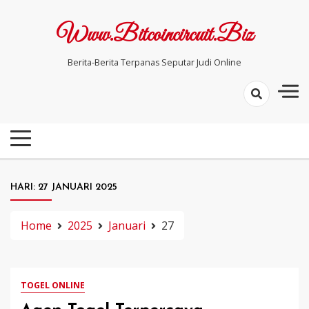
Skip
to
Www.bitcoincircuit.biz
content
Berita-Berita Terpanas Seputar Judi Online
HARI:
27 JANUARI 2025
Home
2025
Januari
27
TOGEL ONLINE