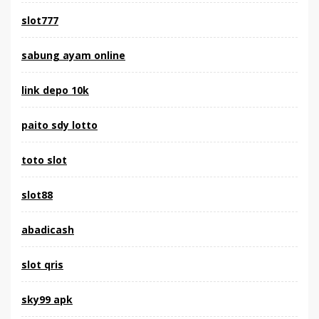
slot777
sabung ayam online
link depo 10k
paito sdy lotto
toto slot
slot88
abadicash
slot qris
sky99 apk