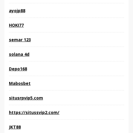
ayojp88
HOKI77
semar 123
solana 4d
Depo168
Mabosbet
situsrpvip5.com
https://situssvip2.com/
JKT88