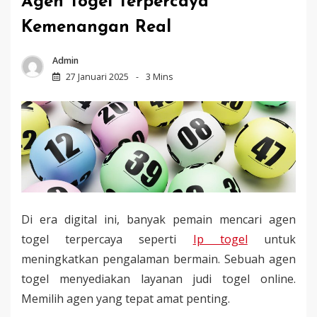
Agen Togel Terpercaya
Kemenangan Real
Admin
27 Januari 2025
3 Mins
Di era digital ini, banyak pemain mencari agen
togel terpercaya seperti
Ip togel
untuk
meningkatkan pengalaman bermain. Sebuah agen
togel menyediakan layanan judi togel online.
Memilih agen yang tepat amat penting.