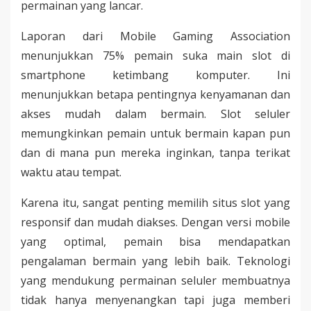
permainan yang lancar.
Laporan dari Mobile Gaming Association
menunjukkan 75% pemain suka main slot di
smartphone ketimbang komputer. Ini
menunjukkan betapa pentingnya kenyamanan dan
akses mudah dalam bermain. Slot seluler
memungkinkan pemain untuk bermain kapan pun
dan di mana pun mereka inginkan, tanpa terikat
waktu atau tempat.
Karena itu, sangat penting memilih situs slot yang
responsif dan mudah diakses. Dengan versi mobile
yang optimal, pemain bisa mendapatkan
pengalaman bermain yang lebih baik. Teknologi
yang mendukung permainan seluler membuatnya
tidak hanya menyenangkan tapi juga memberi