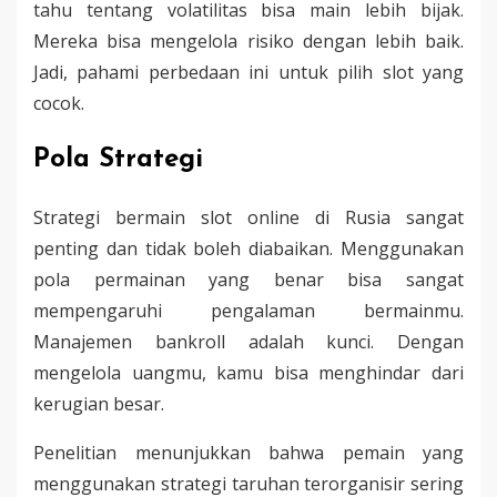
tahu tentang volatilitas bisa main lebih bijak.
Mereka bisa mengelola risiko dengan lebih baik.
Jadi, pahami perbedaan ini untuk pilih slot yang
cocok.
Pola Strategi
Strategi bermain slot online di Rusia sangat
penting dan tidak boleh diabaikan. Menggunakan
pola permainan yang benar bisa sangat
mempengaruhi pengalaman bermainmu.
Manajemen bankroll adalah kunci. Dengan
mengelola uangmu, kamu bisa menghindar dari
kerugian besar.
Penelitian menunjukkan bahwa pemain yang
menggunakan strategi taruhan terorganisir sering