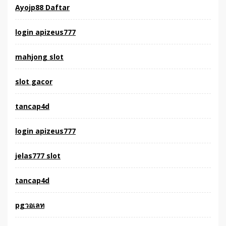
Ayojp88 Daftar
login apizeus777
mahjong slot
slot gacor
tancap4d
login apizeus777
jelas777 slot
tancap4d
pgวอเลท